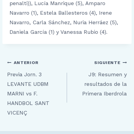
penalti)), Lucía Manrique (5), Amparo
Navarro (1), Estela Ballesteros (4), Irene
Navarro, Carla Sánchez, Nuria Herráez (5),
Daniela García (1) y Vanessa Rubio (4).
Navegación
ANTERIOR
SIGUIENTE
Previa Jorn. 3
J9: Resumen y
de
LEVANTE UDBM
resultados de la
entradas
MARNI vs F.
Primera Iberdrola
HANDBOL SANT
VICENÇ