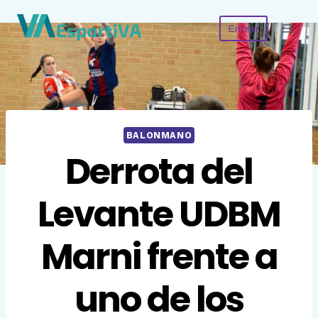
Saltar
Entrar
al
contenido
BALONMANO
Derrota del
Levante UDBM
Marni frente a
uno de los