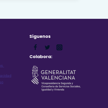
Síguenos
Colabora:
pos
vacidad
so