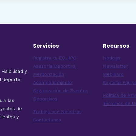
Servicios
Recursos
Registra tu EQUIPO
Noticias
Asesoría Deportiva
Newsletter
isibilidad y
Mentorización
Webinars
el deporte
Acompañamiento
Soporte Equi
Organización de Eventos
Politica de Pri
Deportivos
s
a las
Términos de U
oyectos de
Trabaja con Nosotras
ientos y
Contáctanos