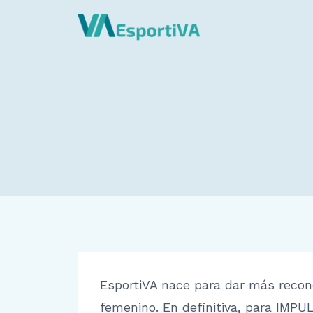
Saltar
al
contenido
EsportiVA nace para dar más reconoc
femenino. En definitiva, para IMP