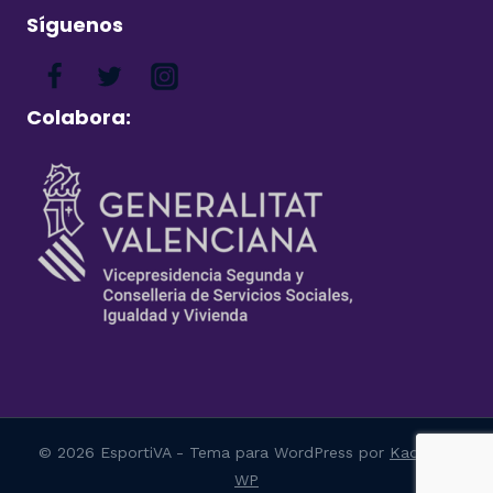
Síguenos
Colabora:
© 2026 EsportiVA - Tema para WordPress por
Kadence
WP