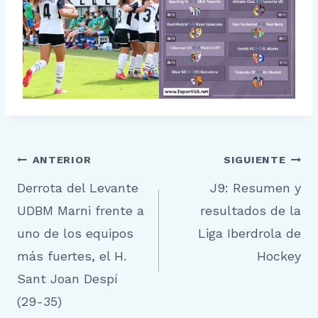
Navegación
ANTERIOR
SIGUIENTE
Derrota del Levante
J9: Resumen y
de
UDBM Marni frente a
resultados de la
entradas
uno de los equipos
Liga Iberdrola de
más fuertes, el H.
Hockey
Sant Joan Despí
(29-35)