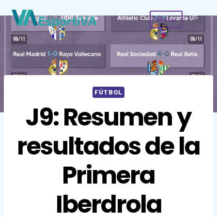
Saltar
Entrar
al
contenido
FÚTBOL
J9: Resumen y
resultados de la
Primera
Iberdrola