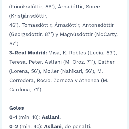
(Frioriksdóttir, 89’), Árnadóttir, Soree
(Kristjánsdóttir,
46’), Tómasdóttir, Árnadóttir, Antonsdóttir
(Georgsdóttir, 87’) y Magnúsdóttir (McCarty,
87’).
3-Real Madrid:
Misa, K. Robles (Lucía, 83’),
Teresa, Peter, Asllani (M. Oroz, 71’), Esther
(Lorena, 56’), Møller (Nahikari, 56’), M.
Corredera, Rocío, Zornoza y Athenea (M.
Cardona, 71’).
Goles
0-1
(min. 10):
Asllani.
0-2
(min. 40):
Asllani
, de penalti.