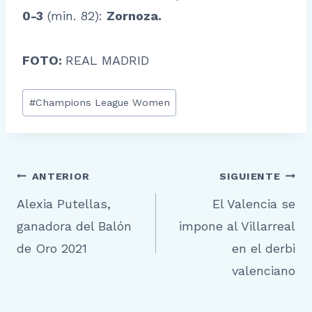
0-3
(min. 82):
Zornoza.
FOTO:
REAL MADRID
Etiquetas
#
Champions League Women
de
la
entrada:
Navegación
ANTERIOR
SIGUIENTE
Alexia Putellas,
El Valencia se
de
ganadora del Balón
impone al Villarreal
entradas
de Oro 2021
en el derbi
valenciano