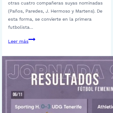
otras cuatro compañeras suyas nominadas
(Paños, Paredes, J. Hermoso y Martens). De
esta forma, se convierte en la primera
futbolista…
Alexia
Leer más
Putellas,
ganadora
del
Balón
de
Oro
2021