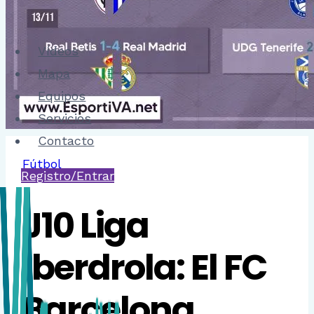
Vídeos
Mapa
Equipos
Servicios
Contacto
Fútbol
Registro/Entrar
J10 Liga
Iberdrola: El FC
Barcelona