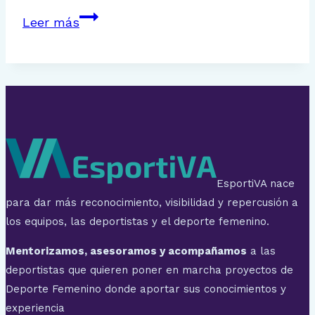
J9:
Leer más
Resumen
y
resultados
de
la
Primera
Iberdrola
EsportiVA nace
para dar más reconocimiento, visibilidad y repercusión a
los equipos, las deportistas y el deporte femenino.
Mentorizamos, asesoramos y acompañamos
a las
deportistas que quieren poner en marcha proyectos de
Deporte Femenino donde aportar sus conocimientos y
experiencia