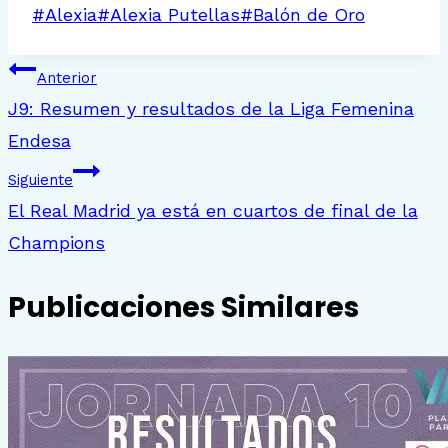
Etiquetas
#
Alexia
#
Alexia Putellas
#
Balón de Oro
de
Navegación
la
Anterior
J9: Resumen y resultados de la Liga Femenina
entrada:
de
Endesa
entradas
Siguiente
El Real Madrid ya está en cuartos de final de la
Champions
Publicaciones Similares