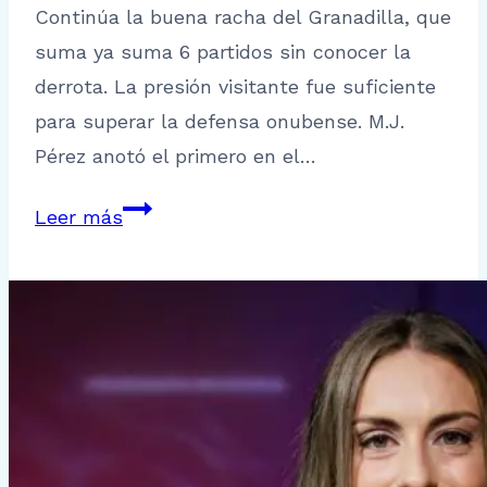
Continúa la buena racha del Granadilla, que
suma ya suma 6 partidos sin conocer la
derrota. La presión visitante fue suficiente
para superar la defensa onubense. M.J.
Pérez anotó el primero en el…
J9:
Leer más
Resumen
y
resultados
de
la
Primera
Iberdrola