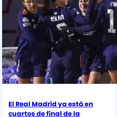
final
de
la
UWCL
por
séptimo
año
consecutivo
El Real Madrid ya está en
cuartos de final de la