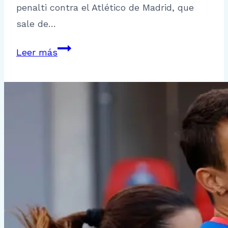
penalti contra el Atlético de Madrid, que
sale de…
J10
Leer más
Liga
Iberdrola:
El
FC
Barcelona
Femenino
se
afianza
en
el
liderato