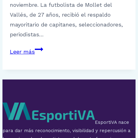
noviembre. La futbolista de Mollet del
Vallés, de 27 años, recibió el respaldo
mayoritario de capitanes, seleccionadores,
periodistas…
Alexia
Leer más
Putellas
gana
el
premio
The
Best
EsportiVA nace
para dar más reconocimiento, visibilidad y repercusión a