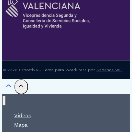
© 2026 EsportiVA - Tema para WordPress por
Kadence WP
Vídeos
Mapa