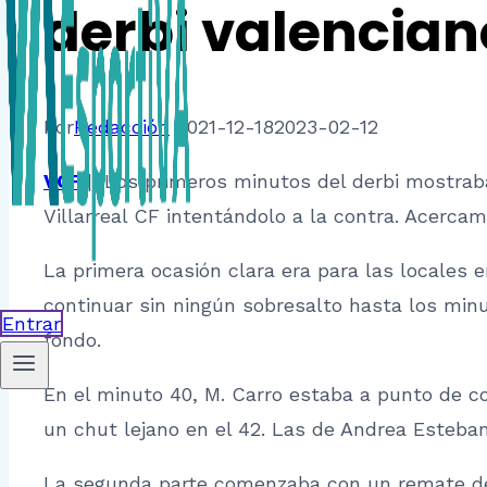
derbi valencian
Por
Redacción
2021-12-18
2023-02-12
VCF
|| Los primeros minutos del derbi mostrab
Villarreal CF intentándolo a la contra. Acerca
La primera ocasión clara era para las locales e
continuar sin ningún sobresalto hasta los minu
Entrar
fondo.
En el minuto 40, M. Carro estaba a punto de co
un chut lejano en el 42. Las de Andrea Esteban
La segunda parte comenzaba con un remate de A