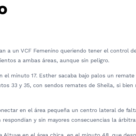
o
an a un VCF Femenino queriendo tener el control del
mientos a ambas áreas, aunque sin peligro.
n el minuto 17. Esther sacaba bajo palos un remate t
tos 33 y 35, con sendos remates de Sheila, si bien
nectar en el área pequeña un centro lateral de falt
 respondían y sin mayores consecuencias la árbitra
ltuve en el área chica, en el minuto 48, que despe