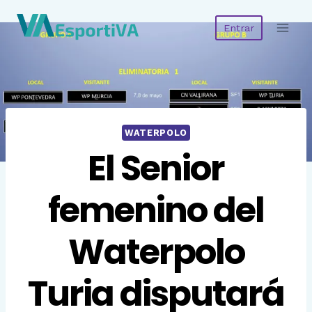
Saltar
Entrar
al
contenido
WATERPOLO
El Senior
femenino del
Waterpolo
Turia disputará