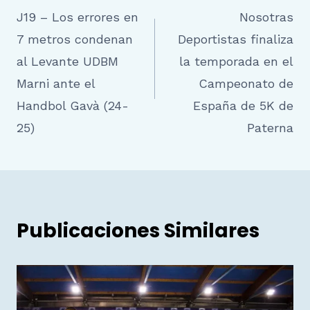
J19 – Los errores en
Nosotras
de
7 metros condenan
Deportistas finaliza
entradas
al Levante UDBM
la temporada en el
Marni ante el
Campeonato de
Handbol Gavà (24-
España de 5K de
25)
Paterna
Publicaciones Similares