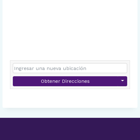
Obtener Direcciones