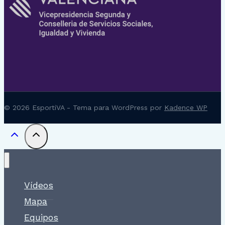
© 2026 EsportiVA - Tema para WordPress por
Kadence WP
Vídeos
Mapa
Equipos