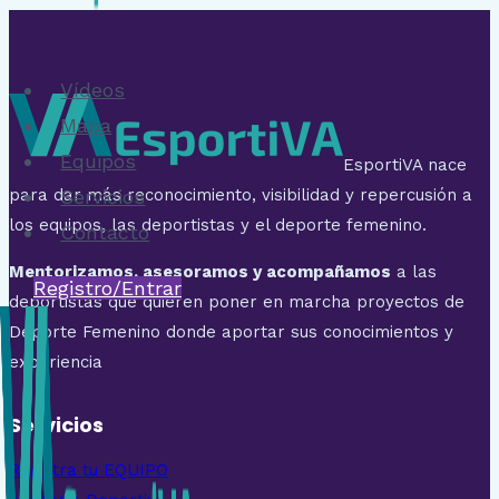
Vídeos
Mapa
Equipos
EsportiVA nace
para dar más reconocimiento, visibilidad y repercusión a
Servicios
los equipos, las deportistas y el deporte femenino.
Contacto
Mentorizamos, asesoramos y acompañamos
a las
Registro/Entrar
deportistas que quieren poner en marcha proyectos de
Deporte Femenino donde aportar sus conocimientos y
experiencia
Servicios
Registra tu EQUIPO