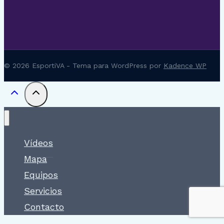
© 2026 EsportiVA - Tema para WordPress por
Kadence WP
Vídeos
Mapa
Equipos
Servicios
Contacto