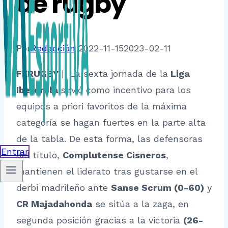
de rugby
Por
Redacción
2022-11-15
2023-02-11
FERUGBY
|| La sexta jornada de la
Liga
Iberdrola
sirvió como incentivo para los
equipos a priori favoritos de la máxima
categoría se hagan fuertes en la parte alta
de la tabla. De esta forma, las defensoras
Entrar
del título,
Complutense Cisneros
,
mantienen el liderato tras gustarse en el
derbi madrileño ante
Sanse Scrum (0-60)
y
CR Majadahonda
se sitúa a la zaga, en
segunda posición gracias a la victoria
(26-