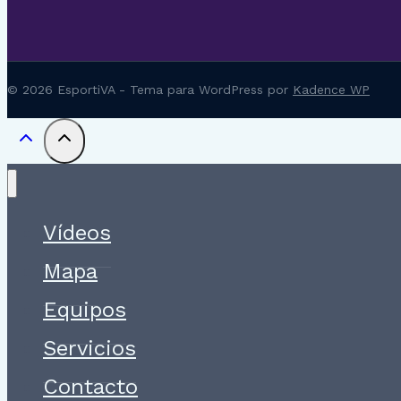
© 2026 EsportiVA - Tema para WordPress por
Kadence WP
Vídeos
Mapa
Equipos
Servicios
Contacto