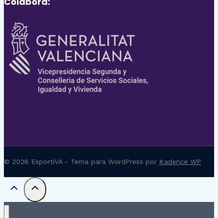
Colabora:
© 2026 EsportiVA - Tema para WordPress por
Kadence WP