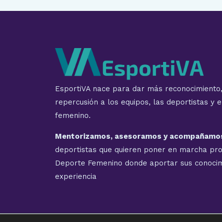
CORONAN
UNA
GRAN
ACTUACIÓN
DE
NUESTRAS
PALISTAS
EsportiVA nace para dar más reconocimiento, v
EN
repercusión a los equipos, las deportistas y 
EL
femenino.
MUNDIAL
DE
Mentorizamos, asesoramos y acompañamo
PIRAGÜISMO
deportistas que quieren poner en marcha pr
Deporte Femenino donde aportar sus conocim
experiencia