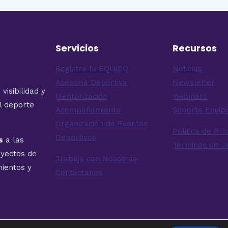
Servicios
Recursos
Registra tu EQUIPO
Noticias
Asesoría Deportiva
Newsletter
isibilidad y
Mentorización
Webinars
el deporte
Acompañamiento
Soporte Equi
Organización de Eventos
Politica de Pri
Deportivos
s
a las
Términos de U
oyectos de
Trabaja con Nosotras
ientos y
Contáctanos