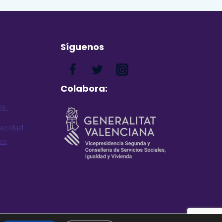
Síguenos
Colabora:
pos
vacidad
so