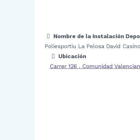
Nombre de la Instalación Depo
Poliesportiu La Pelosa David Casin
Ubicación
Carrer 126 , Comunidad Valencia