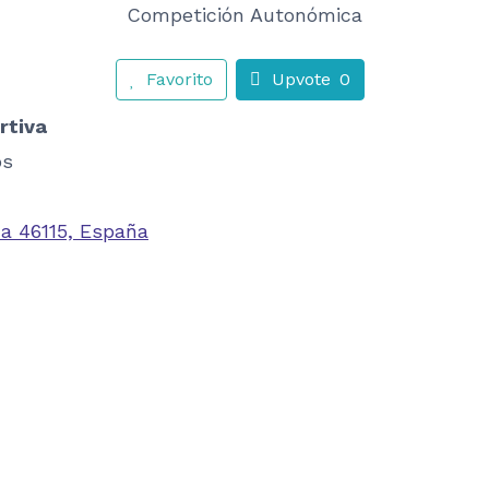
Competición Autonómica
Favorito
Upvote
0
rtiva
os
na 46115, España