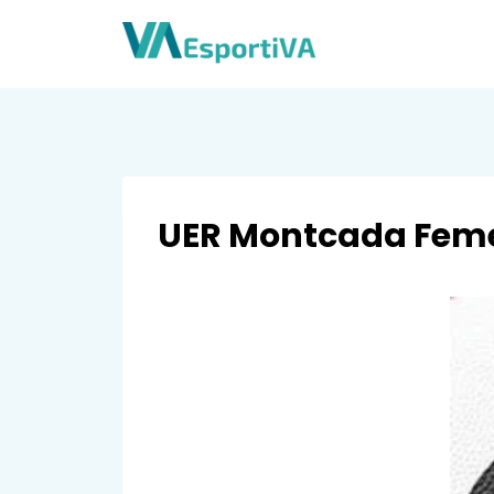
Saltar
al
contenido
UER Montcada Fem