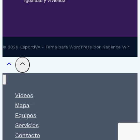
© 2026 EsportiVA - Tema para WordPress por
Kadence WP
Vídeos
Mapa
Equipos
Servicios
Contacto