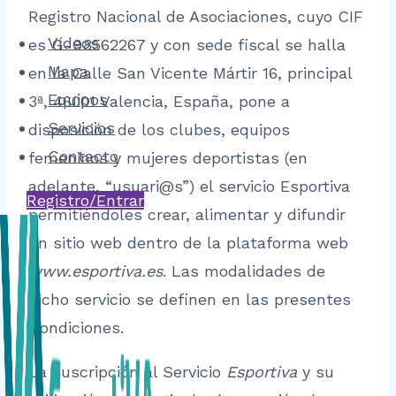
Registro Nacional de Asociaciones, cuyo CIF
Vídeos
es G-98562267 y con sede fiscal se halla
Mapa
en la Calle San Vicente Mártir 16, principal
Equipos
3ª, 46001 Valencia, España, pone a
Servicios
disposición de los clubes, equipos
Contacto
femeninos y mujeres deportistas (en
adelante, “usuari@s”) el servicio Esportiva
Registro/Entrar
permitiéndoles crear, alimentar y difundir
un sitio web dentro de la plataforma web
www.esportiva.es
. Las modalidades de
dicho servicio se definen en las presentes
Condiciones.
La suscripción al Servicio
Esportiva
y su