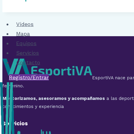
Vídeos
Mapa
Equipos
Servicios
Contacto
Registro/Entrar
EsportiVA nace par
femenino.
Mentorizamos, asesoramos y acompañamos
a las deport
conocimientos y experiencia
Servicios