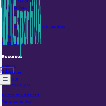
Registra tu EQUIPO
Asesoría Deportiva
Mentorización
Acompañamiento
Organización de Eventos Deportivos
Trabaja con Nosotras
Contáctanos
Recursos
Noticias
Entrar
Newsletter
Webinars
Soporte Equipos
Politica de Privacidad
Términos de Uso